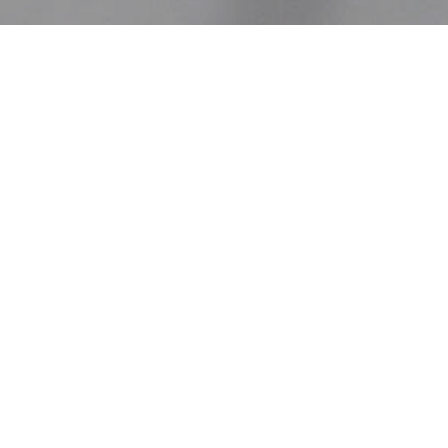
本店営業部
生野支店
東支店
3
15
2022
BLOG
ワクチン3回目職域接種
応援
組合情報