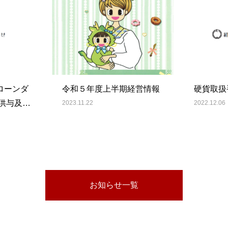
ローンダ
令和５年度上半期経営情報
硬貨取扱
供与及び
2023.11.22
2022.12.06
る対応方
お知らせ一覧