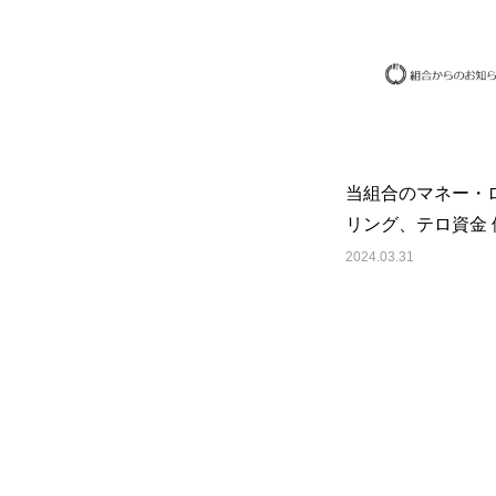
当組合のマネー・
リング、テロ資金 
拡散金融対策に係
2024.03.31
針について