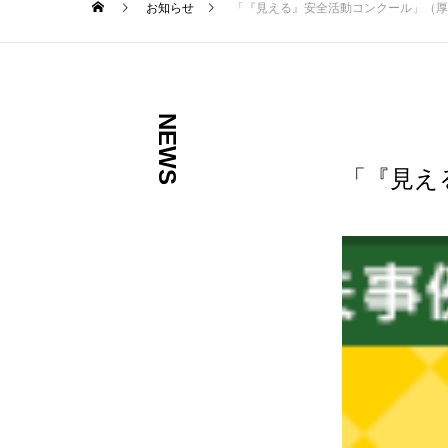
お知らせ
「『見える』安全活動コンクール」（厚
NEWS
「『見え