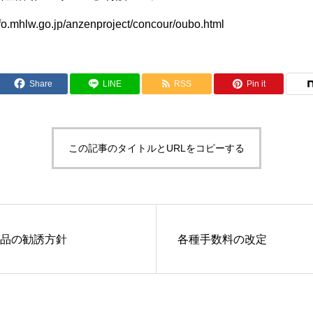
nfo.mhlw.go.jp/anzenproject/concour/oubo.html
Share
LINE
RSS
Pin it
この記事のタイトルとURLをコピーする
品の勧誘方針
各種手数料の改定