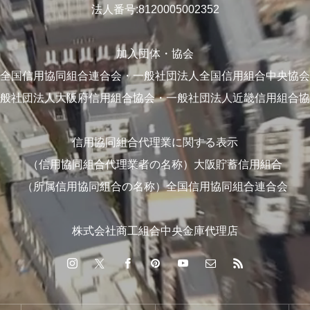
法人番号:8120005002352
加入団体・協会
全国信用協同組合連合会・一般社団法人全国信用組合中央協会
般社団法人大阪府信用組合協会・一般社団法人近畿信用組合協
信用協同組合代理業に関する表示
（信用協同組合代理業者の名称）大阪貯蓄信用組合
（所属信用協同組合の名称）全国信用協同組合連合会
株式会社商工組合中央金庫代理店