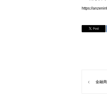
https://anzeni
Post
金融商