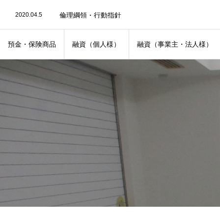
2020.04.5
金融犯罪への対応に関するお知らせ
2020.04.5
倫理綱領・行動指針
2020.07.27
「後見制度支援預金」のご案内
2020.04.4
個人情報保護宣言
2022.11.29
令和４年度上半期経営情報
預金・保険商品
融資（個人様）
融資（事業主・法人様）
2020.08.4
キャッシュカードを紛失された時
2022.06.17
不渡情報の共同利用にあたって
2024.05.7
生野支店 移転のお知らせ
2024.03.31