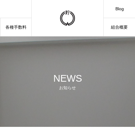
Blog
各種手数料
組合概要
当組合のマネー・ローンダリング、テロ資金 供与及び拡散金融対策に係る対応方針について
NEWS
お知らせ