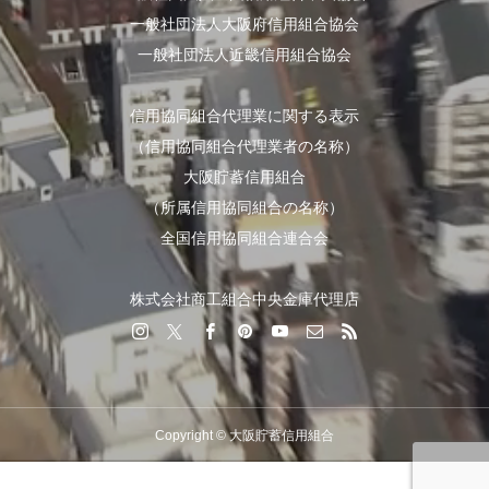
一般社団法人大阪府信用組合協会
一般社団法人近畿信用組合協会
信用協同組合代理業に関する表示
（信用協同組合代理業者の名称）
大阪貯蓄信用組合
（所属信用協同組合の名称）
全国信用協同組合連合会
株式会社商工組合中央金庫代理店
Copyright © 大阪貯蓄信用組合