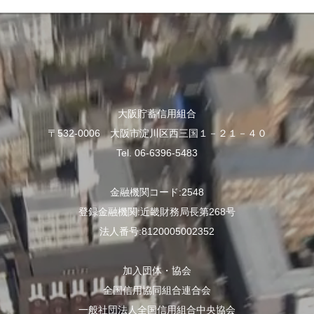
大阪貯蓄信用組合
〒532-0006 大阪市淀川区西三国１－２１－４０
Tel. 06-6396-5483
金融機関コード:2548
登録金融機関:近畿財務局長第268号
法人番号:8120005002352
加入団体・協会
全国信用協同組合連合会
一般社団法人全国信用組合中央協会