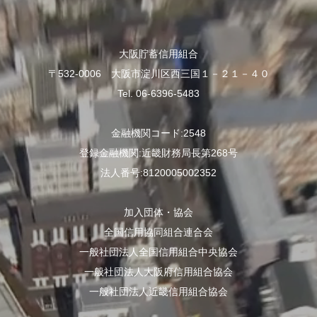
大阪貯蓄信用組合
〒532-0006 大阪市淀川区西三国１－２１－４０
Tel. 06-6396-5483
金融機関コード:2548
登録金融機関:近畿財務局長第268号
法人番号:8120005002352
加入団体・協会
全国信用協同組合連合会
一般社団法人全国信用組合中央協会
一般社団法人大阪府信用組合協会
一般社団法人近畿信用組合協会