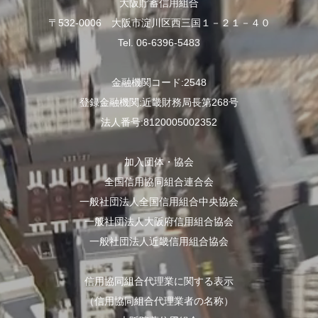
大阪貯蓄信用組合
〒532-0006 大阪市淀川区西三国１－２１－４０
Tel. 06-6396-5483
金融機関コード:2548
登録金融機関:近畿財務局長第268号
法人番号:8120005002352
加入団体・協会
全国信用協同組合連合会
一般社団法人全国信用組合中央協会
一般社団法人大阪府信用組合協会
一般社団法人近畿信用組合協会
信用協同組合代理業に関する表示
（信用協同組合代理業者の名称）