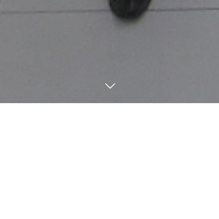
本店営業部
生野支店
東支店
8
04
2020
キャッシュカードを紛失