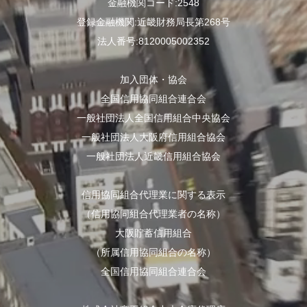
金融機関コード:2548
登録金融機関:近畿財務局長第268号
法人番号:8120005002352
加入団体・協会
全国信用協同組合連合会
一般社団法人全国信用組合中央協会
一般社団法人大阪府信用組合協会
一般社団法人近畿信用組合協会
信用協同組合代理業に関する表示
（信用協同組合代理業者の名称）
大阪貯蓄信用組合
（所属信用協同組合の名称）
全国信用協同組合連合会