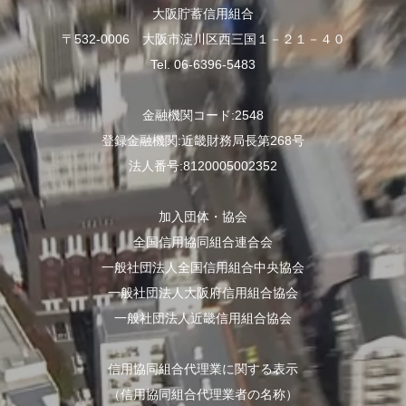
大阪貯蓄信用組合
〒532-0006 大阪市淀川区西三国１－２１－４０
Tel. 06-6396-5483
金融機関コード:2548
登録金融機関:近畿財務局長第268号
法人番号:8120005002352
加入団体・協会
全国信用協同組合連合会
一般社団法人全国信用組合中央協会
一般社団法人大阪府信用組合協会
一般社団法人近畿信用組合協会
信用協同組合代理業に関する表示
（信用協同組合代理業者の名称）