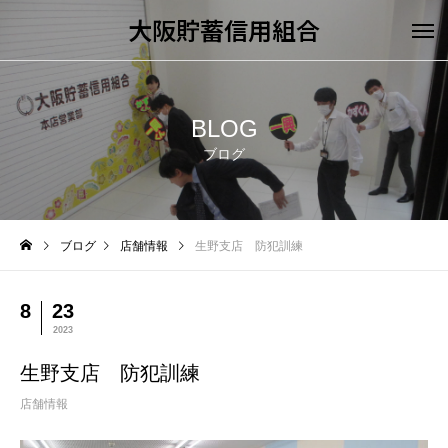
大阪貯蓄信用組合
BLOG
ブログ
ブログ
店舗情報
生野支店 防犯訓練
8
23
2023
生野支店 防犯訓練
店舗情報