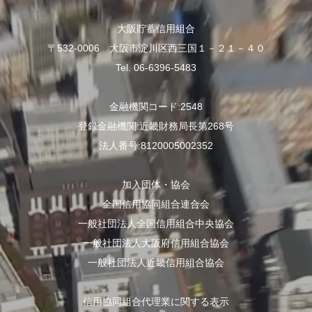
大阪貯蓄信用組合
〒532-0006 大阪市淀川区西三国１－２１－４０
Tel. 06-6396-5483
金融機関コード:2548
登録金融機関:近畿財務局長第268号
法人番号:8120005002352
加入団体・協会
全国信用協同組合連合会
一般社団法人全国信用組合中央協会
一般社団法人大阪府信用組合協会
一般社団法人近畿信用組合協会
信用協同組合代理業に関する表示