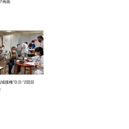
プ画面
接種”D.D.”2回目
書