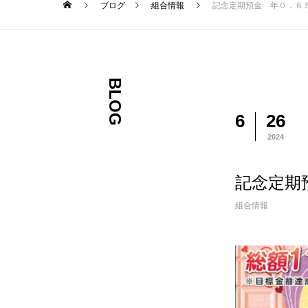
ブログ
組合情報
記念定期預金 年０．６
BLOG
6
26
2024
記念定期
組合情報