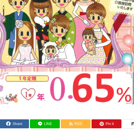
Share
LINE
RSS
Pin it