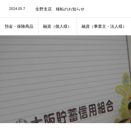
2022.12.6
硬貨取扱手数料
2024.05.7
生野支店 移転のお知らせ
2022.11.29
令和４年度上半期経営情報
2023.11.22
令和５年度上半期経営情報
2022.11.19
手数料改定のお知らせ
預金・保険商品
融資（個人様）
融資（事業主・法人様）
2020.04.5
金融犯罪への対応に関するお知らせ
2020.08.4
キャッシュカードを紛失された時
2020.04.4
ご本人確認について
2022.06.17
不渡情報の共同利用にあたって