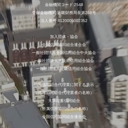
金融機関コード:2548
登録金融機関:近畿財務局長第268号
法人番号:8120005002352
加入団体・協会
全国信用協同組合連合会
一般社団法人全国信用組合中央協会
一般社団法人大阪府信用組合協会
一般社団法人近畿信用組合協会
信用協同組合代理業に関する表示
（信用協同組合代理業者の名称）
大阪貯蓄信用組合
（所属信用協同組合の名称）
全国信用協同組合連合会