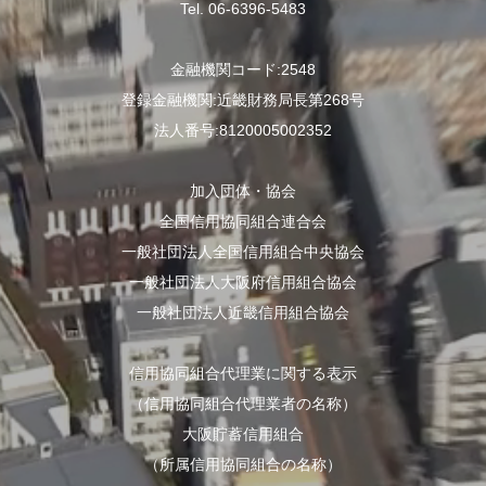
Tel. 06-6396-5483
金融機関コード:2548
登録金融機関:近畿財務局長第268号
法人番号:8120005002352
加入団体・協会
全国信用協同組合連合会
一般社団法人全国信用組合中央協会
一般社団法人大阪府信用組合協会
一般社団法人近畿信用組合協会
信用協同組合代理業に関する表示
（信用協同組合代理業者の名称）
大阪貯蓄信用組合
（所属信用協同組合の名称）