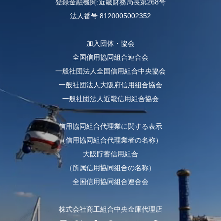
登録金融機関:近畿財務局長第268号
法人番号:8120005002352
加入団体・協会
全国信用協同組合連合会
一般社団法人全国信用組合中央協会
一般社団法人大阪府信用組合協会
一般社団法人近畿信用組合協会
信用協同組合代理業に関する表示
（信用協同組合代理業者の名称）
大阪貯蓄信用組合
（所属信用協同組合の名称）
全国信用協同組合連合会
株式会社商工組合中央金庫代理店