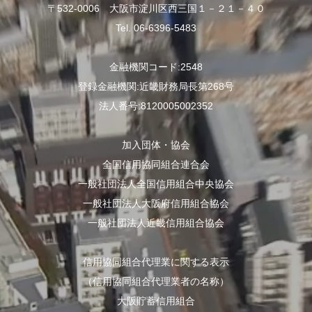
〒532-0006 大阪市淀川区西三国１－２１－４０
Tel. 06-6396-5483
金融機関コード:2548
登録金融機関:近畿財務局長第268号
法人番号:8120005002352
加入団体・協会
全国信用協同組合連合会
一般社団法人全国信用組合中央協会
一般社団法人大阪府信用組合協会
一般社団法人近畿信用組合協会
信用協同組合代理業に関する表示
（信用協同組合代理業者の名称）
大阪貯蓄信用組合