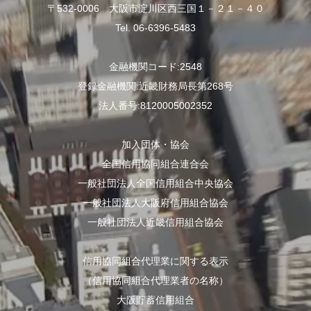
〒532-0006 大阪市淀川区西三国１－２１－４０
Tel. 06-6396-5483
金融機関コード:2548
登録金融機関:近畿財務局長第268号
法人番号:8120005002352
加入団体・協会
全国信用協同組合連合会
一般社団法人全国信用組合中央協会
一般社団法人大阪府信用組合協会
一般社団法人近畿信用組合協会
信用協同組合代理業に関する表示
（信用協同組合代理業者の名称）
大阪貯蓄信用組合