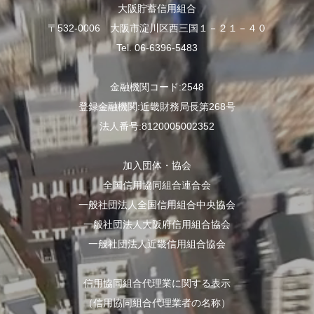
大阪貯蓄信用組合
〒532-0006 大阪市淀川区西三国１－２１－４０
Tel. 06-6396-5483
金融機関コード:2548
登録金融機関:近畿財務局長第268号
法人番号:8120005002352
加入団体・協会
全国信用協同組合連合会
一般社団法人全国信用組合中央協会
一般社団法人大阪府信用組合協会
一般社団法人近畿信用組合協会
信用協同組合代理業に関する表示
（信用協同組合代理業者の名称）