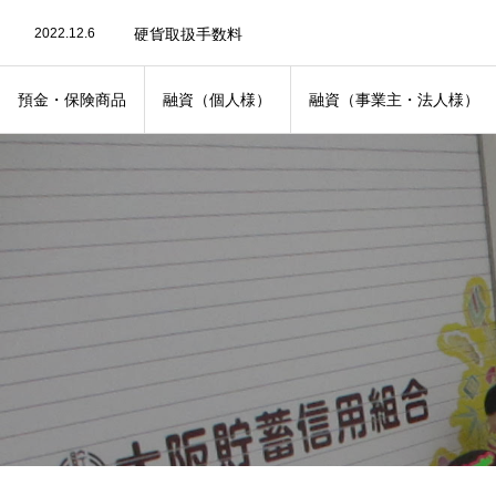
2022.11.19
手数料改定のお知らせ
2022.12.6
硬貨取扱手数料
2022.06.17
不渡情報の共同利用にあたって
2020.07.27
「後見制度支援預金」のご案内
2020.04.5
金融犯罪への対応に関するお知らせ
預金・保険商品
融資（個人様）
融資（事業主・法人様）
2020.04.5
倫理綱領・行動指針
2020.07.6
【預金保険機構】振り込め詐欺救済法に基づく公告
2021.10.1
各種手数料の改定
2022.06.17