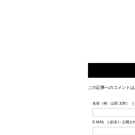
この記事へのコメントは
名前（例：山田 太郎）
(
E-MAIL
( 必須 ) - 公開