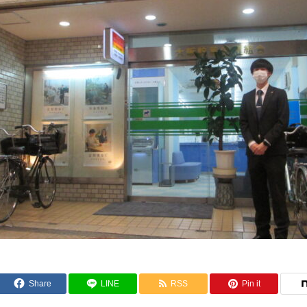
Share
LINE
RSS
Pin it